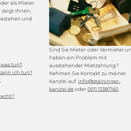
der als Mieter
 zeigt Ihnen,
 bestehen und
Sind Sie Mieter oder Vermieter u
haben ein Problem mit
– was tun?
ausstehender Mietzahlung?
kann ich tun?
Nehmen Sie Kontakt zu meiner
k
Kanzlei auf:
info@steininger-
kanzlei.de
oder
0911 13387160
.
recht?