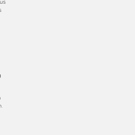
us
s
g
n
.